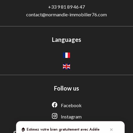
+33 9 81 89 46 47
contact@normandie-immobilier76.com
Languages
Follow us
Adèle — Conseiller IA
Estimation gratuite · Normandie Immobilier
Facebook
Instagram
🏠 Estimez votre bien gratuitement avec Adèle
✕
Legal notice
©2026 NORMANDIE IMMOBILIER