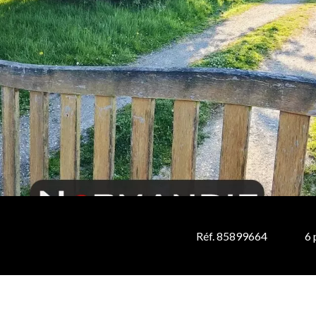
Réf. 85899664
6 