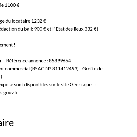
ie 1100 €
ge du locataire 1232 €
édaction du bail: 900 € et l' Etat des lieux 332 €)
dement !
ur. - Référence annonce : 85899664
nt commercial (RSAC N° 811412493) - Greffe de
).
exposé sont disponibles sur le site Géorisques :
.gouv.fr
ire