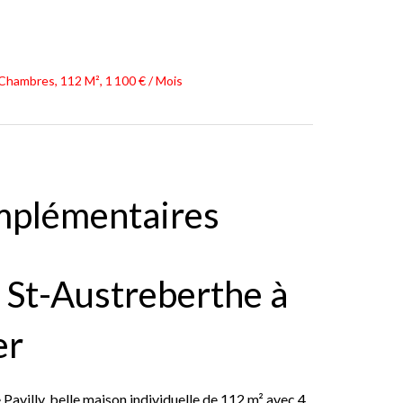
Chambres, 112 M², 1 100 € / Mois
mplémentaires
à St-Austreberthe à
er
Pavilly, belle maison individuelle de 112 m² avec 4