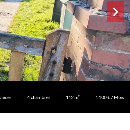
pièces
4 chambres
112 m²
1 100 € / Mois