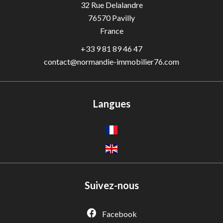
32 Rue Delalandre
76570
Pavilly
France
+33 9 81 89 46 47
contact@normandie-immobilier76.com
Langues
Suivez-nous
Facebook
Adèle — Conseiller IA