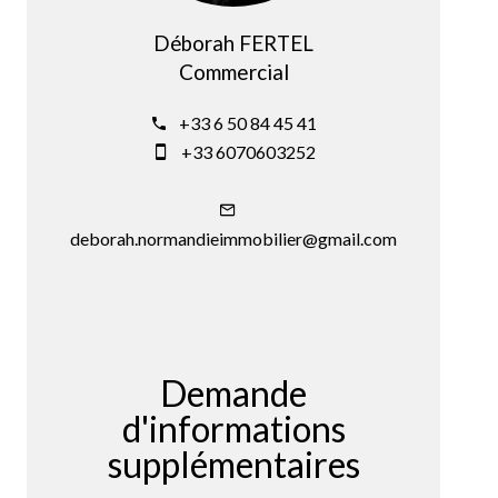
Déborah FERTEL
Commercial
+33 6 50 84 45 41
+33 6070603252
deborah.normandieimmobilier@gmail.com
Demande
d'informations
supplémentaires