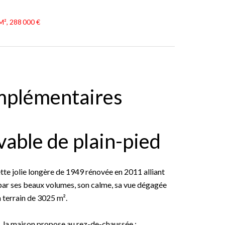
M², 288 000 €
mplémentaires
vable de plain-pied
ette jolie longère de 1949 rénovée en 2011 alliant
 par ses beaux volumes, son calme, sa vue dégagée
un terrain de 3025 m².
, la maison propose au rez-de-chaussée :