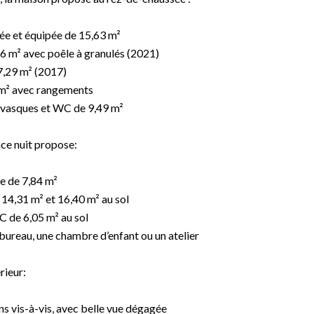
e et équipée de 15,63 m²
46 m² avec poêle à granulés (2021)
7,29 m² (2017)
m² avec rangements
e vasques et WC de 9,49 m²
ace nuit propose:
e de 7,84 m²
4,31 m² et 16,40 m² au sol
C de 6,05 m² au sol
bureau, une chambre d’enfant ou un atelier
rieur:
ns vis-à-vis, avec belle vue dégagée