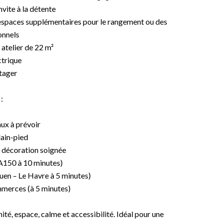
nvite à la détente
espaces supplémentaires pour le rangement ou des
onnels
atelier de 22 m²
ctrique
tager
:
ux à prévoir
lain-pied
 décoration soignée
A150 à 10 minutes)
uen – Le Havre à 5 minutes)
mmerces (à 5 minutes)
nité, espace, calme et accessibilité. Idéal pour une