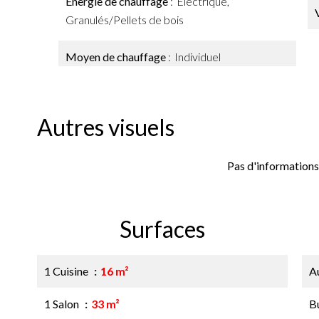
Énergie de chauffage
Electrique,
Granulés/Pellets de bois
Moyen de chauffage
Individuel
Autres visuels
Pas d'informations
Surfaces
1 Cuisine
16 m²
A
1 Salon
33 m²
B