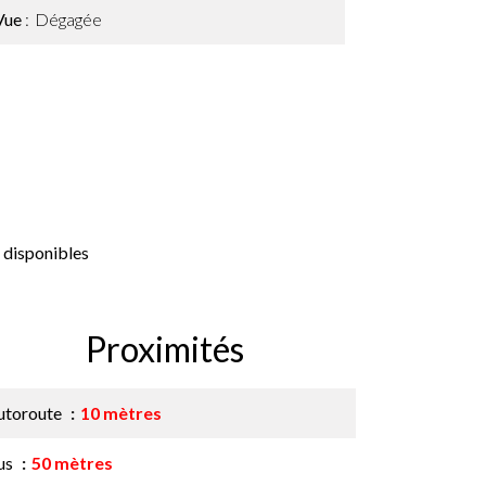
Vue
Dégagée
 disponibles
Proximités
utoroute
10 mètres
us
50 mètres