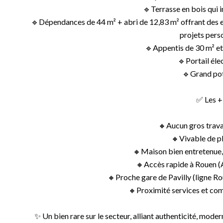
🔹Terrasse en bois qui i
🔹Dépendances de 44 m² + abri de 12,83 m² offrant des 
projets pers
🔹Appentis de 30 m² et 
🔹Portail éle
🔹Grand po
✅ Les + 
🔸Aucun gros trava
🔸Vivable de p
🔸Maison bien entretenue,
🔸Accès rapide à Rouen (
🔸Proche gare de Pavilly (ligne Ro
🔸Proximité services et co
✨ Un bien rare sur le secteur, alliant authenticité, moder