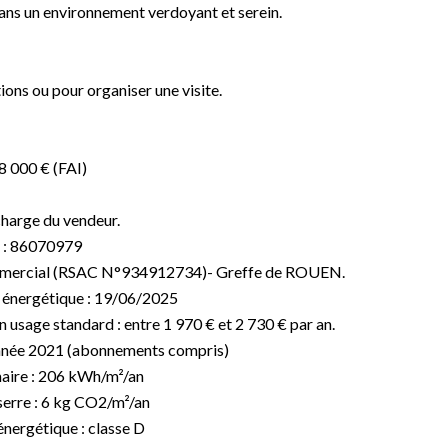
dans un environnement verdoyant et serein.
ons ou pour organiser une visite.
8 000 € (FAI)
charge du vendeur.
 : 86070979
mmercial (RSAC N°934912734)- Greffe de ROUEN.
c énergétique : 19/06/2025
usage standard : entre 1 970 € et 2 730 € par an.
'année 2021 (abonnements compris)
aire : 206 kWh/m²/an
erre : 6 kg CO2/m²/an
ergétique : classe D