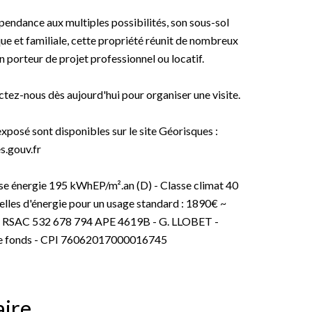
endance aux multiples possibilités, son sous-sol
et familiale, cette propriété réunit de nombreux
n porteur de projet professionnel ou locatif.
tez-nous dès aujourd'hui pour organiser une visite.
exposé sont disponibles sur le site Géorisques :
.gouv.fr
sse énergie 195 kWhEP/m².an (D) - Classe climat 40
lles d'énergie pour un usage standard : 1890€ ~
 - RSAC 532 678 794 APE 4619B - G. LLOBET -
de fonds - CPI 76062017000016745
ire