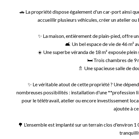
🚗 La propriété dispose également d'un car-port ainsi que
accueillir plusieurs véhicules, créer un atelier o
✨ La maison, entièrement de plain-pied, offre une
🛋️ Un bel espace de vie de 46 m² av
☀️ Une superbe véranda de 18 m² exposée plein su
🛏️ Trois chambres de 9 m
🚿 Une spacieuse salle de d
✨ Le véritable atout de cette propriété ? Une dépen
nombreuses possibilités : installation d'une **profession 
pour le télétravail, atelier ou encore investissement loca
ajoutée à ce
🌳 L'ensemble est implanté sur un terrain clos d'environ 1 
tranquilli