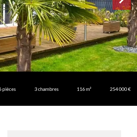
6 pièces
3 chambres
116 m²
254 000 €