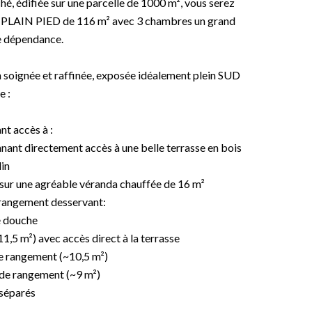
hé, édifiée sur une parcelle de 1000 m², vous serez
 de PLAIN PIED de 116 m² avec 3 chambres un grand
e dépendance.
n soignée et raffinée, exposée idéalement plein SUD
e :
nt accès à :
nnant directement accès à une belle terrasse en bois
din
 sur une agréable véranda chauffée de 16 m²
e rangement desservant:
e douche
,5 m²) avec accès direct à la terrasse
e rangement (~10,5 m²)
 de rangement (~9 m²)
 séparés