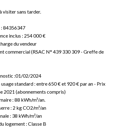
isiter sans tarder.
 : 84356347
nce inclus : 254 000 €
 charge du vendeur
ent commercial (RSAC N° 439 330 309 - Greffe de
agnostic :01/02/2024
sage standard : entre 650 € et 920 € par an - Prix
née 2021 (abonnements compris)
maire : 88 kWh/m²/an.
erre : 2 kg CO2/m²/an
nale : 38 kWh/m²/an
u logement : Classe B