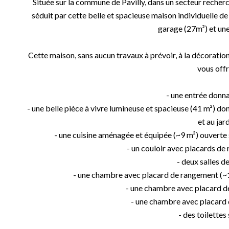
Située sur la commune de Pavilly, dans un secteur recherc
séduit par cette belle et spacieuse maison individuelle
garage (27m²) et un
Cette maison, sans aucun travaux à prévoir, à la décoratio
vous offr
- une entrée donna
- une belle pièce à vivre lumineuse et spacieuse (41 m²) do
et au jar
- une cuisine aménagée et équipée (~9 m²) ouverte
- un couloir avec placards d
- deux salles d
- une chambre avec placard de rangement (~11
- une chambre avec placard d
- une chambre avec placard
- des toilettes