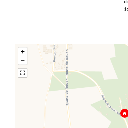
de
1
+
−