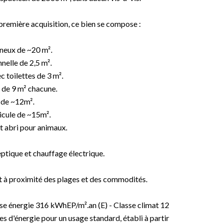
première acquisition, ce bien se compose :
ineux de ~20 m².
nelle de 2,5 m².
 toilettes de 3 m².
 de 9 m² chacune.
 de ~12m².
icule de ~15m².
t abri pour animaux.
ptique et chauffage électrique.
nt à proximité des plages et des commodités.
sse énergie 316 kWhEP/m².an (E) - Classe climat 12
 d'énergie pour un usage standard, établi à partir