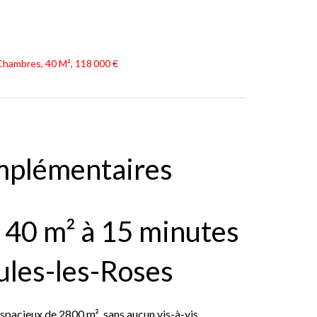
Chambres, 40 M², 118 000 €
mplémentaires
40 m² à 15 minutes
ules-les-Roses
 spacieux de 2800 m², sans aucun vis-à-vis.