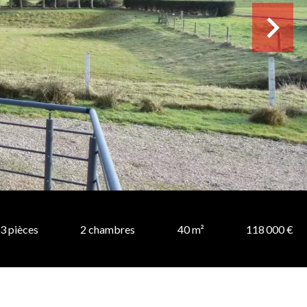
3 pièces
2 chambres
40 m²
118 000 €