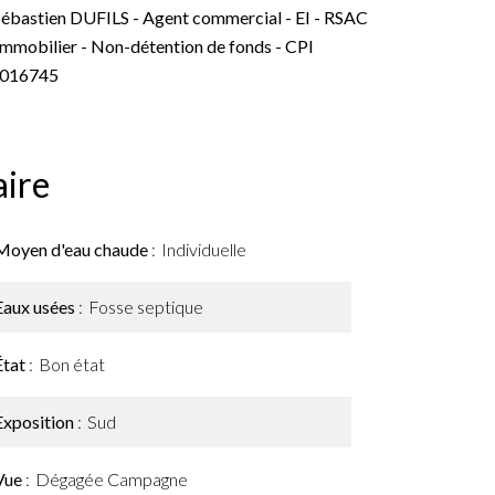
- Sébastien DUFILS - Agent commercial - EI - RSAC
obilier - Non-détention de fonds - CPI
016745
ire
Moyen d'eau chaude
Individuelle
Eaux usées
Fosse septique
État
Bon état
Exposition
Sud
Vue
Dégagée Campagne