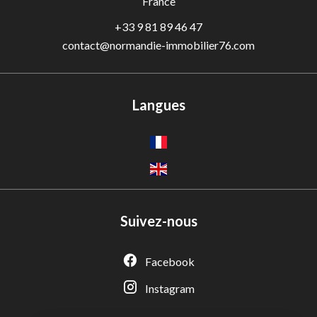
France
+33 9 81 89 46 47
contact@normandie-immobilier76.com
Langues
Suivez-nous
Facebook
Adèle — Conseiller IA
Estimation gratuite · Normandie Immobilier
Instagram