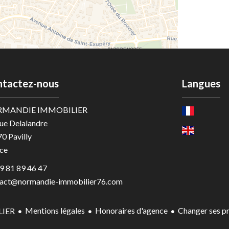
tactez-nous
Langues
MANDIE IMMOBILIER
ue Delalandre
70
Pavilly
ce
9 81 89 46 47
act@normandie-immobilier76.com
Mentions légales
Honoraires d'agence
Changer ses p
IER