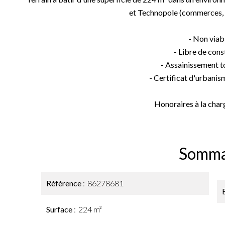
et Technopole (commerces, t
- Non viabi
- Libre de cons
- Assainissement to
- Certificat d'urbani
Honoraires à la char
Somma
Référence
86278681
Surface
224 m²