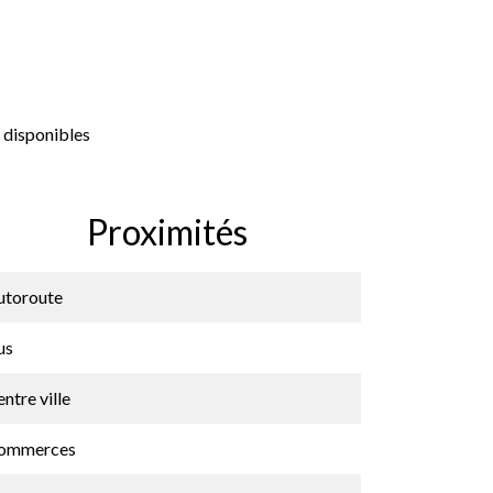
 disponibles
Proximités
utoroute
us
ntre ville
ommerces