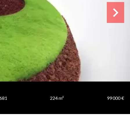
8681
224 m²
99 000 €