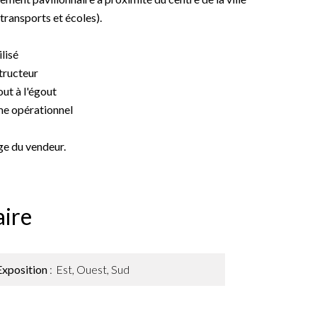
ransports et écoles).
lisé
tructeur
ut à l'égout
sme opérationnel
ge du vendeur.
ire
Exposition
Est, Ouest, Sud