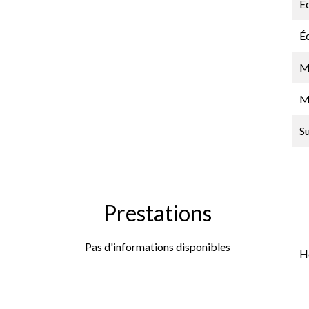
É
É
M
M
S
Prestations
Pas d'informations disponibles
H