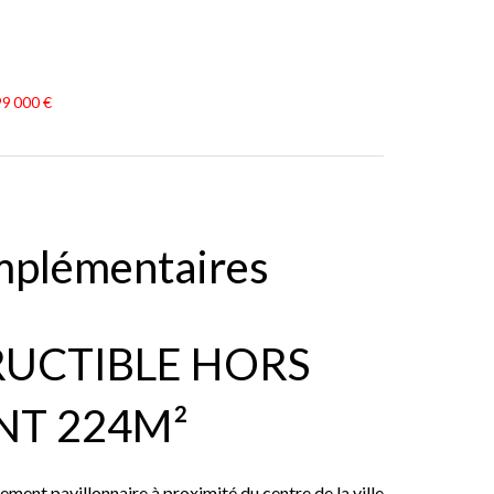
99 000 €
mplémentaires
UCTIBLE HORS
NT 224M²
ement pavillonnaire à proximité du centre de la ville