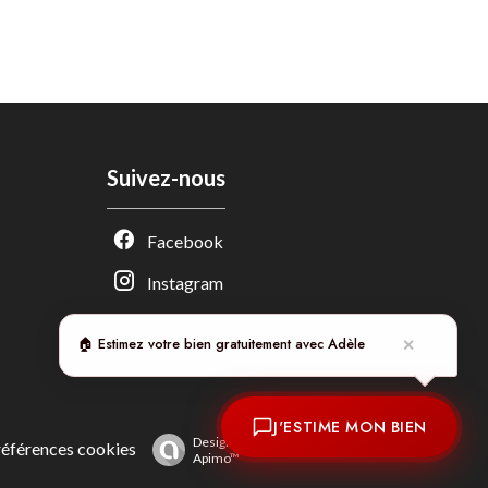
Suivez-nous
Adèle — Conseiller IA
Facebook
Estimation gratuite · Normandie Immobilier
Instagram
🏠 Estimez votre bien gratuitement avec Adèle
✕
J'ESTIME MON BIEN
Design by
références cookies
Apimo™