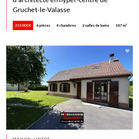
Gruchet-le-Valasse
215 000 €
6 pièces
4 chambres
2 salles de bains
187 m²
MAISON, LINTOT