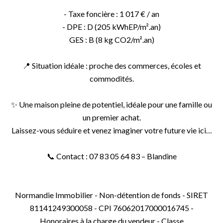
- Taxe foncière : 1 017 € / an
- DPE : D (205 kWhEP/m².an)
GES : B (8 kg CO2/m².an)
📍 Situation idéale : proche des commerces, écoles et
commodités.
✨ Une maison pleine de potentiel, idéale pour une famille ou
un premier achat.
Laissez-vous séduire et venez imaginer votre future vie ici…
📞 Contact : 07 83 05 64 83 – Blandine
Normandie Immobilier - Non-détention de fonds - SIRET
81141249300058 - CPI 76062017000016745 -
Honoraires à la charge du vendeur - Classe