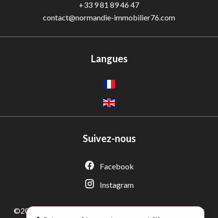
+33 9 81 89 46 47
contact@normandie-immobilier76.com
Langues
Suivez-nous
Facebook
Adèle — Conseiller IA
Estimation gratuite · Normandie Immobilier
Instagram
Mentions légales
©2026 NORMANDIE IMMOBILIER